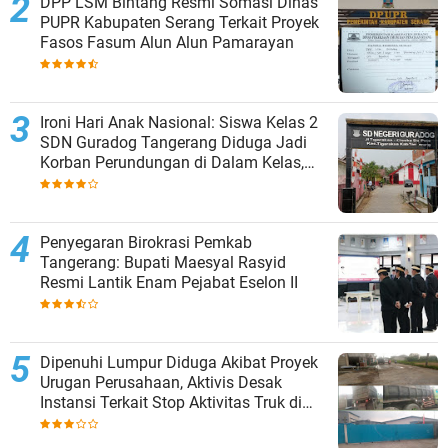
DPP LSM Bintang Resmi Somasi Dinas
PUPR Kabupaten Serang Terkait Proyek
Fasos Fasum Alun Alun Pamarayan
Ironi Hari Anak Nasional: Siswa Kelas 2
SDN Guradog Tangerang Diduga Jadi
Korban Perundungan di Dalam Kelas,
Pihak Sekolah Bungkam
Penyegaran Birokrasi Pemkab
Tangerang: Bupati Maesyal Rasyid
Resmi Lantik Enam Pejabat Eselon II
Dipenuhi Lumpur Diduga Akibat Proyek
Urugan Perusahaan, Aktivis Desak
Instansi Terkait Stop Aktivitas Truk di
Siang Hari