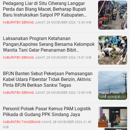
Pedagang Liar di Situ Ciherang Langgar
Perda dan Biang Macet, Berharap Bupati
Baru Instruksikan Satpol PP Kabupaten
Serang Bertindak
KABUPATEN SERANG
JUMAT, 29 NOVEMBER 2024, 13.34 WIB
Laksanakan Program Ketahanan
Pangan,Kapolres Serang Bersama Kelompok
Wanita Tani Gelar Penanaman Bibit
Tanaman Holtikultura
KABUPATEN SERANG
JUMAT, 29 NOVEMBER 2024, 13.31 WIB
BPJN Banten Sebut Pekerjaan Pemasangan
Kabel Udara Fiberstar Tidak Berizin, Aktivis:
Pinta BPJN Berikan Sanksi Tegas
KABUPATEN SERANG
JUMAT, 29 NOVEMBER 2024, 10.59 WIB
Personil Polsek Pasar Kemus PAM Logistik
Pilkada di Gudang PPK Sindang Jaya
KABUPATEN TANGERANG
KAMIS, 28 NOVEMBER 2024, 21.49
WIB