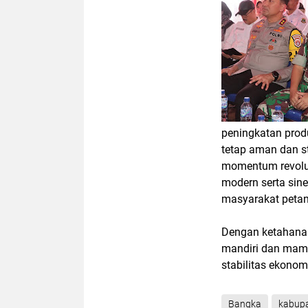
peningkatan produ
tetap aman dan st
momentum revolus
modern serta sine
masyarakat petan
Dengan ketahanan
mandiri dan mam
stabilitas ekonom
Bangka
kabup