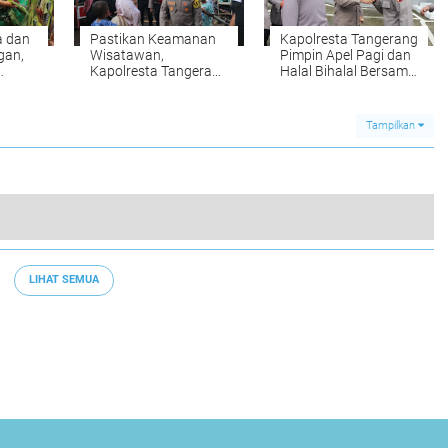
a dan
Pastikan Keamanan
Kapolresta Tangerang
gan,
Wisatawan,
Pimpin Apel Pagi dan
Kapolresta Tangerang
Halal Bihalal Bersama
Kunjungi Pos Pantau
Personel
Wisata Tanjung Kait
i
Tampilkan
Kapolresta Tangerang Dampingi Kapolda Banten dalam Vidcon Gerakan Tanam Padi Serentak Bersama Presiden RI
0
LIHAT SEMUA