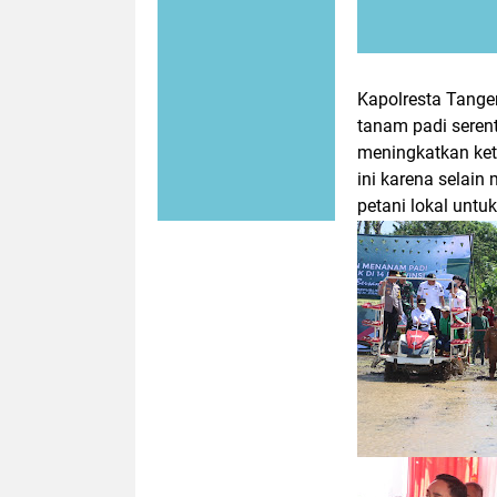
Kapolresta Tange
tanam padi serent
meningkatkan ke
ini karena selai
petani lokal untu