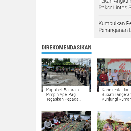
Tekan Angka K
Rakor Lintas 
Kumpulkan Per
Penanganan L
DIREKOMENDASIKAN
Kapolsek Balaraja
Kapolresta dan
Pimpin Apel Pagi
Bupati Tangera
Tegaskan Kepada
Kunjungi Ruma
Anggota Untuk
Kebangsaan,
Tingkatkan
Tegaskan Komi
Keamanan Dalam
Persatuan dan
Mengantisipasi
Toleransi
Guantibmas di
Wilayah Kecamatan