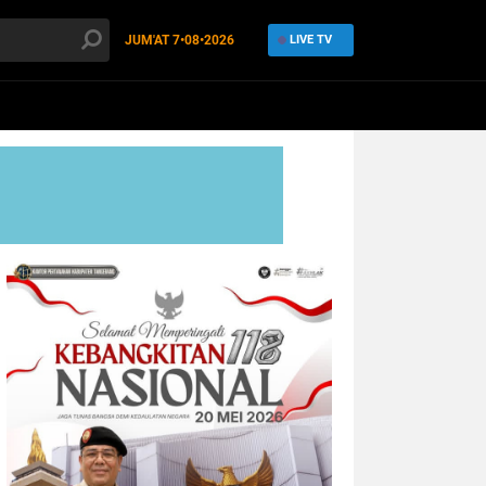
JUM'AT
7•08•2026
LIVE TV