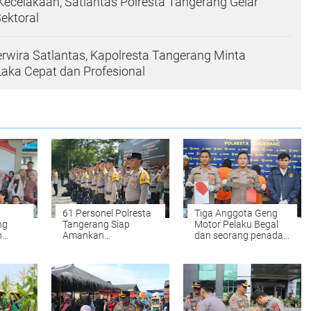
ecelakaan, Satlantas Polresta Tangerang Gelar
Sektoral
wira Satlantas, Kapolresta Tangerang Minta
aka Cepat dan Profesional
61 Personel Polresta
Tiga Anggota Geng
ng
Tangerang Siap
Motor Pelaku Begal
h
Amankan
dan seorang penadah
Pemungutan Suara
Sepeda Motor
tmen
Ulang di Kabupaten
Ditangkap oleh Polsek
Serang
Pasar Kemis