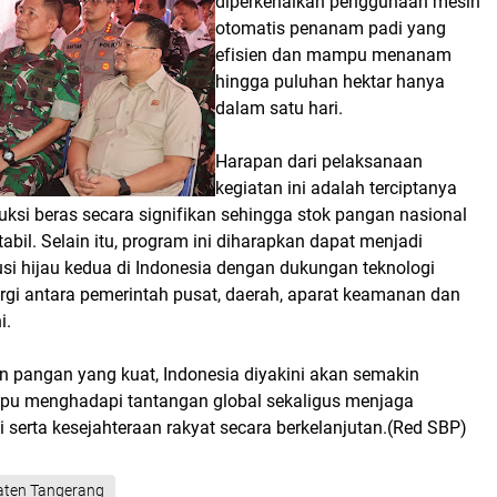
diperkenalkan penggunaan mesin
otomatis penanam padi yang
efisien dan mampu menanam
hingga puluhan hektar hanya
dalam satu hari.
Harapan dari pelaksanaan
kegiatan ini adalah terciptanya
ksi beras secara signifikan sehingga stok pangan nasional
abil. Selain itu, program ini diharapkan dapat menjadi
i hijau kedua di Indonesia dengan dukungan teknologi
rgi antara pemerintah pusat, daerah, aparat keamanan dan
i.
 pangan yang kuat, Indonesia diyakini akan semakin
pu menghadapi tantangan global sekaligus menjaga
i serta kesejahteraan rakyat secara berkelanjutan.(Red SBP)
aten Tangerang