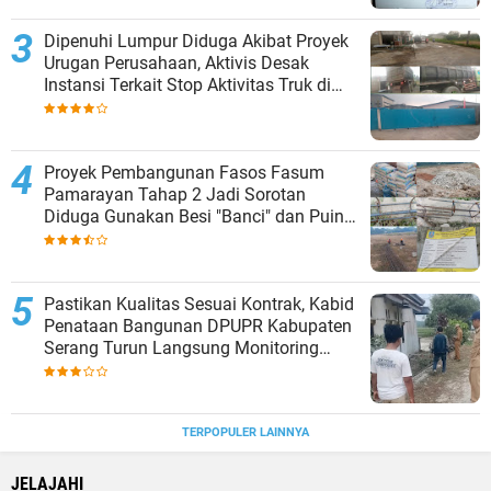
Dipenuhi Lumpur Diduga Akibat Proyek
Urugan Perusahaan, Aktivis Desak
Instansi Terkait Stop Aktivitas Truk di
Siang Hari
Proyek Pembangunan Fasos Fasum
Pamarayan Tahap 2 Jadi Sorotan
Diduga Gunakan Besi "Banci" dan Puing
Urugan, Kontraktor Abaikan K3
Pastikan Kualitas Sesuai Kontrak, Kabid
Penataan Bangunan DPUPR Kabupaten
Serang Turun Langsung Monitoring
Proyek Fasos Fasum Alun-Alun
Pamarayan
TERPOPULER LAINNYA
JELAJAHI