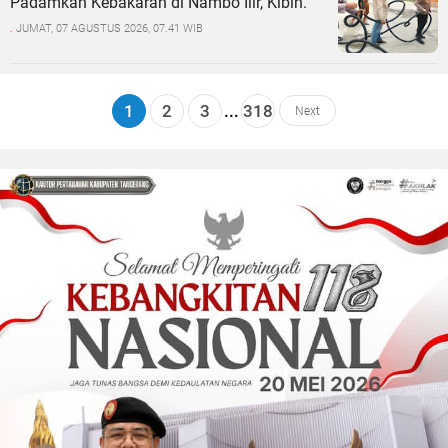
Padamkan Kebakaran di Nambo Ilir, Kibin.
.
JUMAT, 07 AGUSTUS 2026, 07.41 WIB
1
2
3
...
318
Next